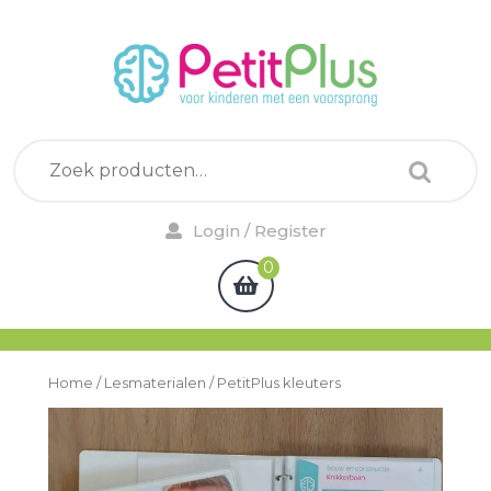
Skip
to
content
Zoeken naar:
Login
Login / Register
/
0
shopping
Register
cart
Home
/
Lesmaterialen
/ PetitPlus kleuters