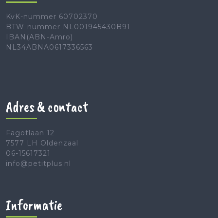
KvK-nummer 60702370
BTW-nummer NL001945430B91
IBAN(ABN-Amro)
NL34ABNA0617336563
Adres & contact
Fagotlaan 12
7577 LH Oldenzaal
06-15617321
info@petitplus.nl
Informatie