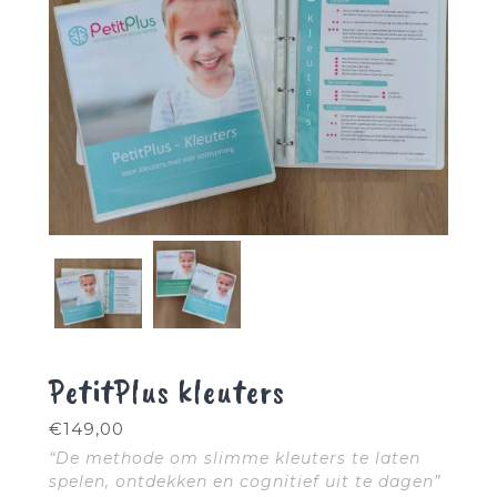
PetitPlus kleuters
€
149,00
“De methode om slimme kleuters te laten
spelen, ontdekken en cognitief uit te dagen”