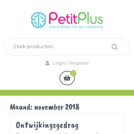
Skip
to
content
Zoeken
naar:
Login
Login / Register
/
0
shopping
Register
cart
Maand:
november 2018
Ontwijkingsgedr
Ontwijkingsgedrag