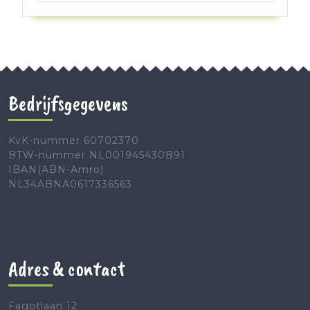
Bedrijfsgegevens
KvK-nummer 60702370
BTW-nummer NL001945430B91
IBAN(ABN-Amro)
NL34ABNA0617336563
Adres & contact
Fagotlaan 12