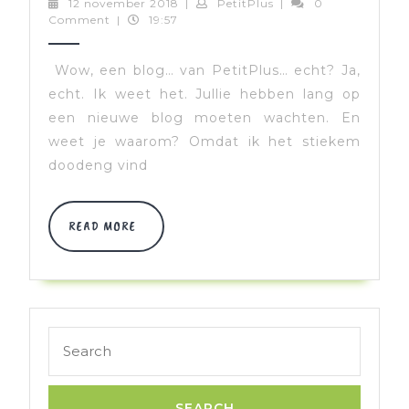
12
PetitPlus
12 november 2018
|
PetitPlus
|
0
november
Comment
|
19:57
2018
Wow, een blog… van PetitPlus… echt? Ja,
echt. Ik weet het. Jullie hebben lang op
een nieuwe blog moeten wachten. En
weet je waarom? Omdat ik het stiekem
doodeng vind
READ
READ MORE
MORE
Search
for: